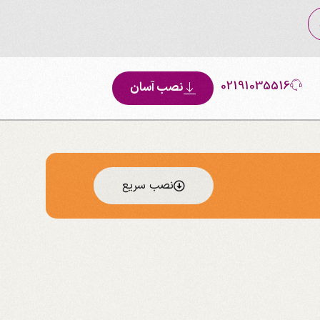
02191035516
نصب آسان
نصب سریع