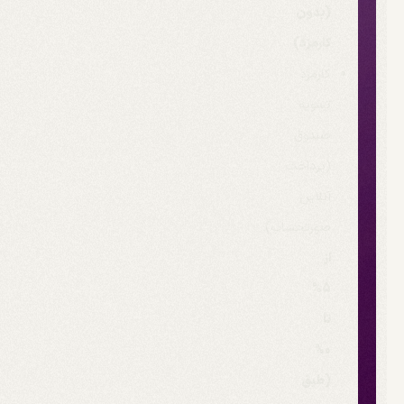
(بدون
کارمزد)
کارمزد
تسویه
صندوق
(پرداخت
آنلاین
صورتحساب):
از
5%
تا
0%
(طبق