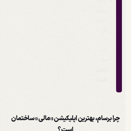
کارمزد
تسویه
صندوق
طی
7
روز:
0%
(بدون
کارمزد)
چرا برسام، بهترین اپلیکیشن «مالی» ساختمان
است؟