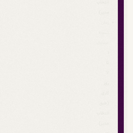
انتخاب
مدیر)
زمان
تسویه
صندوق:
1
تا
7
روز
کاری
(طبق
انتخاب
مدیر)