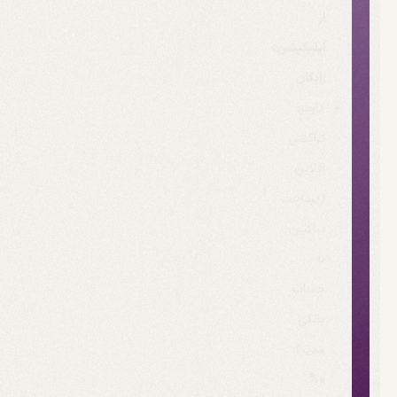
از
اپلیکیشن:
رایگان
کارمزد
تراکنش
آفلاین
(پرداخت
ساکنین
به
حساب
بانکی
مدیر):
0%