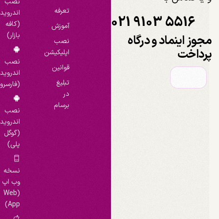
نصب
تعرفه
اندروید
021 9103 5516
(کافه
آموزش
بازار)
جوز اینماد و درگاه
نصب
رداخت
اپلیکیشن
نصب
قوانین
اندروید
تبلیغ
(فارسروید)
در
برسام
نصب
اندروید
(گوگل
پلی)
نسخه
وب اپ
(Web
App)