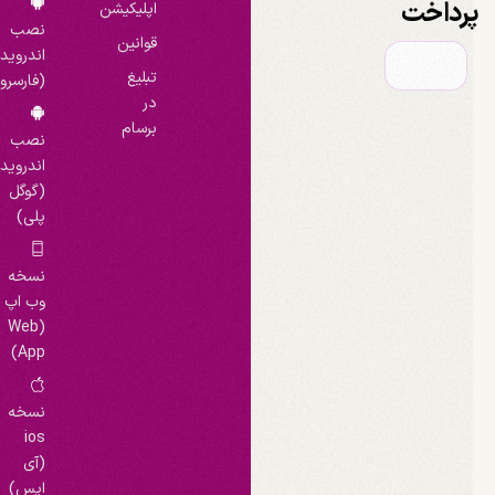
رداخت
اپلیکیشن
نصب
قوانین
اندروید
تبلیغ
(فارسروید)
در
برسام
نصب
اندروید
(گوگل
پلی)
نسخه
وب اپ
(Web
App)
نسخه
ios
(آی
اپس)