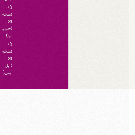
نسخه
ios
(سیب
اپ)
نسخه
ios
(اپل
اپس)