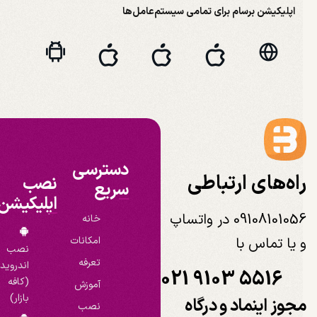
اپلیکیشن برسام برای تمامی سیستم‌عامل‌ها
دسترسی
اه‌های ارتباطی
نصب
سریع
اپلیکیشن
09108101056 در واتساپ
خانه
 یا تماس با
امکانات
نصب
تعرفه
اندروید
021 9103 5516
(کافه
آموزش
بازار)
جوز اینماد و درگاه
نصب