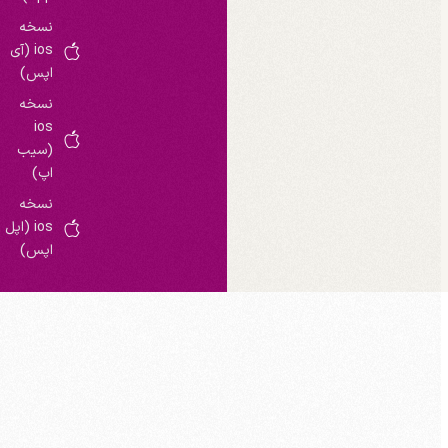
نسخه
ios (آی
اپس)
نسخه
ios
(سیب
اپ)
نسخه
ios (اپل
اپس)