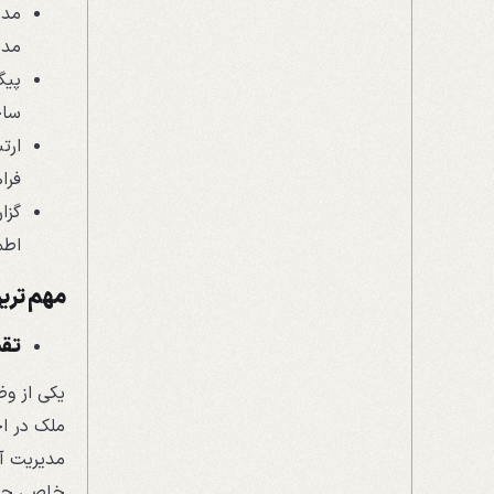
مدی
مدی
پیگ
ساخ
ارت
فرا
گزا
اطم
مهم تری
تقس
یکی از وظ
ملک در اخ
مدیریت آپ
خاصی جهت 