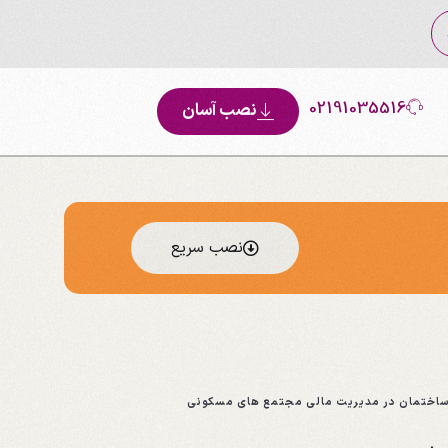
02191035516
نصب آسان
نصب سریع
اختمان در مدیریت مالی مجتمع های مسکونی
ی