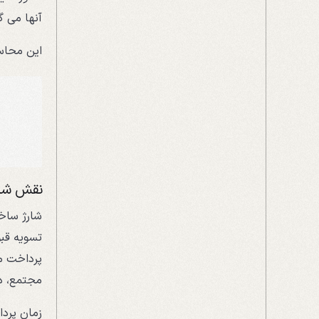
آنها می گ
این محاسب
نقش شار
شارژ ساخت
تسویه قبو
پرداخت می
مجتمع، د
زمان پردا