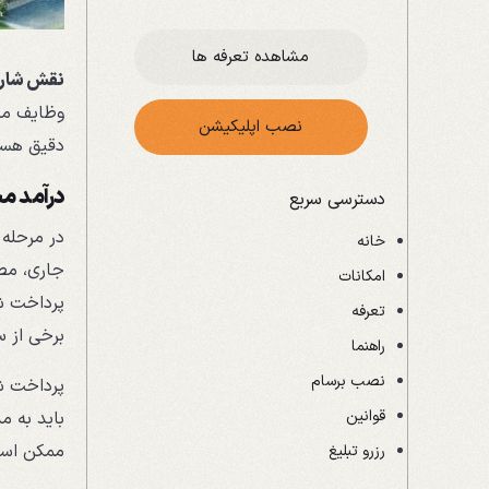
مشاهده تعرفه ها
نقش شارژ
وظایف مدی
نصب اپلیکیشن
دقیق هست
درآمد م
دسترسی سریع
در مرحله 
خانه
جاری، مص
امکانات
پرداخت شا
تعرفه
برخی از س
راهنما
نصب برسام
قوانین
باید به م
ممکن است 
رزرو تبلیغ