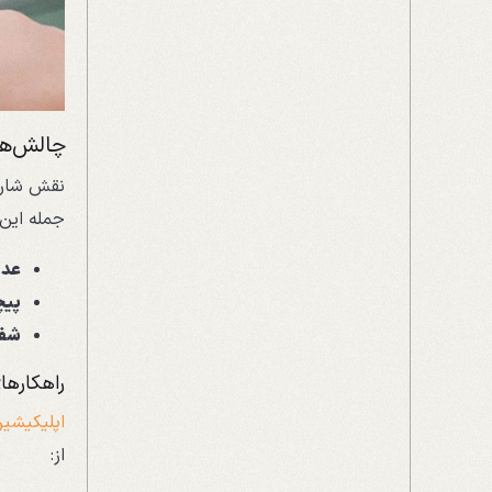
چالش‌ها
نقش شارژ
جمله این 
عدم
پیچ
شفا
راهکارها
اپلیکیشین
از: