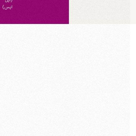
(اپل
اپس)