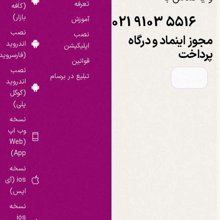
تعرفه
(کافه
021 9103 5516
بازار)
آموزش
نصب
نصب
مجوز اینماد و درگاه
اندروید
اپلیکیشن
پرداخت
(فارسروید)
قوانین
نصب
تبلیغ در برسام
اندروید
(گوگل
پلی)
نسخه
وب اپ
(Web
App)
نسخه
ios (آی
اپس)
نسخه
ios