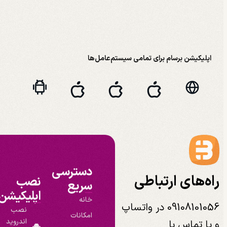
اپلیکیشن برسام برای تمامی سیستم‌عامل‌ها
دسترسی
راه‌های ارتباطی
نصب
سریع
اپلیکیشن
خانه
09108101056 در واتساپ
نصب
امکانات
اندروید
و یا تماس با