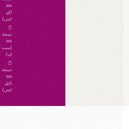
ios
(آی
اپس)
نسخه
ios
(سیب
اپ)
نسخه
ios
(اپل
اپس)