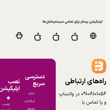
اپلیکیشن برسام برای تمامی سیستم‌عامل‌ها
دسترسی
اه‌های ارتباطی
نصب
سریع
اپلیکیشن
09108101056 در واتساپ
خانه
 یا تماس با
امکانات
نصب
تعرفه
اندروید