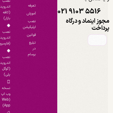
نصب
تعرفه
اندروید
021 9103 5516
(کافه
آموزش
بازار)
جوز اینماد و درگاه
نصب
رداخت
اپلیکیشن
نصب
قوانین
اندروید
تبلیغ
(فارسروید)
در
برسام
نصب
اندروید
(گوگل
پلی)
نسخه
وب اپ
(Web
App)