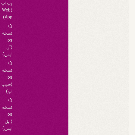
وب اپ
(Web
App)
نسخه
ios
(آی
اپس)
نسخه
ios
(سیب
اپ)
نسخه
ios
(اپل
اپس)